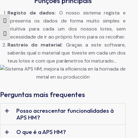
Funções principais
Registo de dados:
O nosso sistema regista e
apresenta os dados de forma muito simples e
Toggle High Contrast
intuitiva para cada um dos nossos lotes, sem
Toggle Font size
necessidade de ir ao próprio forno para os recolher.
Rastreio do material:
Graças a este software,
saberás qual o material que tiveste em cada um dos
teus lotes e com que parâmetros foi maturado…
Perguntas mais frequentes
Posso acrescentar funcionalidades à
APS HM?
O que é a APS HM?