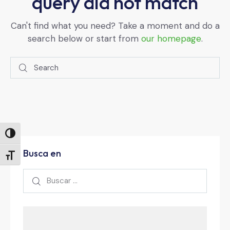
query did not match
Can't find what you need? Take a moment and do a
search below or start from
our homepage
.
Buscar
Alternar alto contraste
Busca en
Alternar tamaño de letra