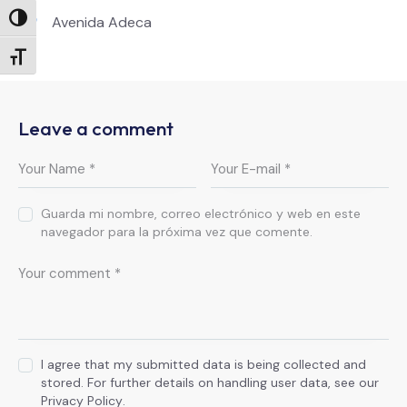
Ph
ail:
Alternar alto contraste
Avenida Adeca
on
Ad
e:
Alternar tamaño de letra
dr
es
s:
Leave a comment
Guarda mi nombre, correo electrónico y web en este
navegador para la próxima vez que comente.
I agree that my submitted data is being collected and
stored. For further details on handling user data, see our
Privacy Policy
.