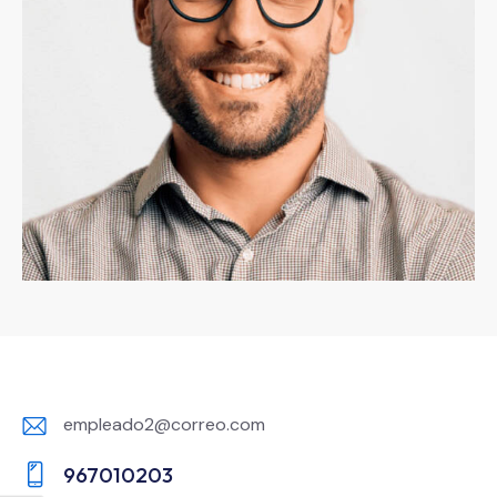
empleado2@correo.com
E-
967010203
m